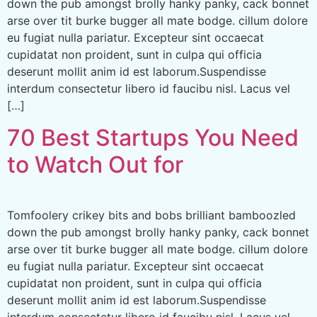
down the pub amongst brolly hanky panky, cack bonnet
arse over tit burke bugger all mate bodge. cillum dolore
eu fugiat nulla pariatur. Excepteur sint occaecat
cupidatat non proident, sunt in culpa qui officia
deserunt mollit anim id est laborum.Suspendisse
interdum consectetur libero id faucibu nisl. Lacus vel
[…]
70 Best Startups You Need
to Watch Out for
Tomfoolery crikey bits and bobs brilliant bamboozled
down the pub amongst brolly hanky panky, cack bonnet
arse over tit burke bugger all mate bodge. cillum dolore
eu fugiat nulla pariatur. Excepteur sint occaecat
cupidatat non proident, sunt in culpa qui officia
deserunt mollit anim id est laborum.Suspendisse
interdum consectetur libero id faucibu nisl. Lacus vel