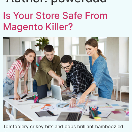
Is Your Store Safe From
Magento Killer?
Tomfoolery crikey bits and bobs brilliant bamboozled