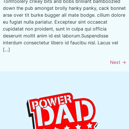
Tomfoolery crikey bits and bobs brilliant bamboozled
down the pub amongst brolly hanky panky, cack bonnet
arse over tit burke bugger all mate bodge. cillum dolore
eu fugiat nulla pariatur. Excepteur sint occaecat
cupidatat non proident, sunt in culpa qui officia
deserunt mollit anim id est laborum.Suspendisse
interdum consectetur libero id faucibu nisl. Lacus vel
[…]
Next
→