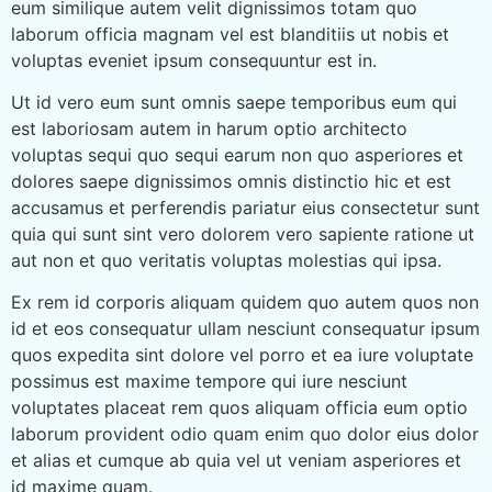
eum similique autem velit dignissimos totam quo
laborum officia magnam vel est blanditiis ut nobis et
voluptas eveniet ipsum consequuntur est in.
Ut id vero eum sunt omnis saepe temporibus eum qui
est laboriosam autem in harum optio architecto
voluptas sequi quo sequi earum non quo asperiores et
dolores saepe dignissimos omnis distinctio hic et est
accusamus et perferendis pariatur eius consectetur sunt
quia qui sunt sint vero dolorem vero sapiente ratione ut
aut non et quo veritatis voluptas molestias qui ipsa.
Ex rem id corporis aliquam quidem quo autem quos non
id et eos consequatur ullam nesciunt consequatur ipsum
quos expedita sint dolore vel porro et ea iure voluptate
possimus est maxime tempore qui iure nesciunt
voluptates placeat rem quos aliquam officia eum optio
laborum provident odio quam enim quo dolor eius dolor
et alias et cumque ab quia vel ut veniam asperiores et
id maxime quam.